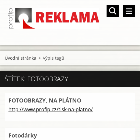
Úvodní stránka
>
Výpis tagů
ŠTÍTEK: FOTOOBRAZY
FOTOOBRAZY, NA PLÁTNO
http://www.profip.cz/tisk-na-platno/
Fotodárky