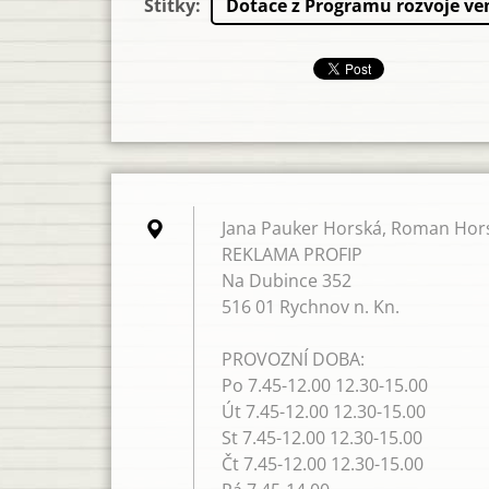
Štítky
:
Dotace z Programu rozvoje ve
Jana Pauker Horská, Roman Hors
REKLAMA PROFIP
Na Dubince 352
516 01 Rychnov n. Kn.
PROVOZNÍ DOBA:
Po 7.45-12.00 12.30-15.00
Út 7.45-12.00 12.30-15.00
St 7.45-12.00 12.30-15.00
Čt 7.45-12.00 12.30-15.00