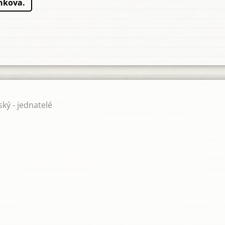
nkova.
ký - jednatelé