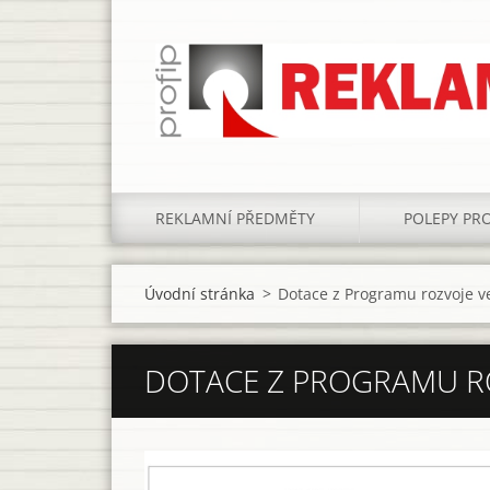
REKLAMNÍ PŘEDMĚTY
POLEPY PRO
Úvodní stránka
>
Dotace z Programu rozvoje v
DOTACE Z PROGRAMU R