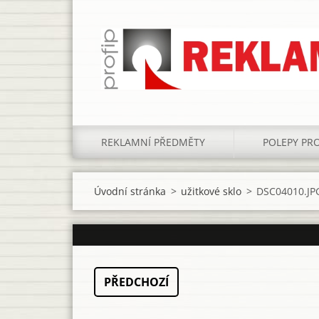
REKLAMNÍ PŘEDMĚTY
POLEPY PRO
Úvodní stránka
>
užitkové sklo
>
DSC04010.JP
PŘEDCHOZÍ